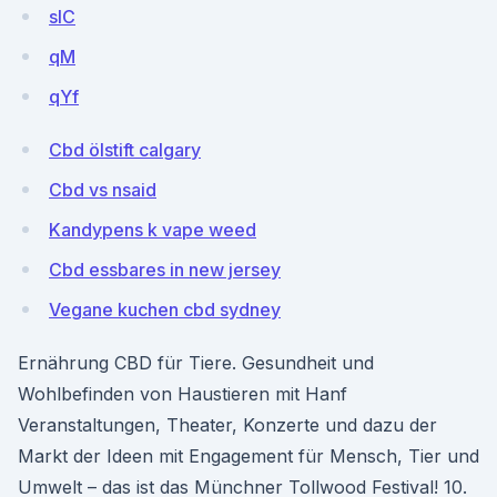
sIC
qM
qYf
Cbd ölstift calgary
Cbd vs nsaid
Kandypens k vape weed
Cbd essbares in new jersey
Vegane kuchen cbd sydney
Ernährung CBD für Tiere. Gesundheit und
Wohlbefinden von Haustieren mit Hanf
Veranstaltungen, Theater, Konzerte und dazu der
Markt der Ideen mit Engagement für Mensch, Tier und
Umwelt – das ist das Münchner Tollwood Festival! 10.