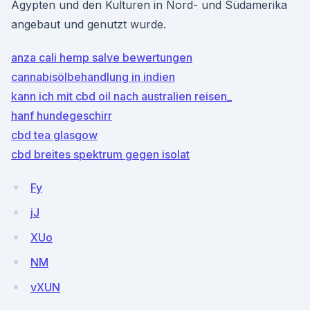
Ägypten und den Kulturen in Nord- und Südamerika
angebaut und genutzt wurde.
anza cali hemp salve bewertungen
cannabisölbehandlung in indien
kann ich mit cbd oil nach australien reisen_
hanf hundegeschirr
cbd tea glasgow
cbd breites spektrum gegen isolat
Fy
jJ
XUo
NM
vXUN