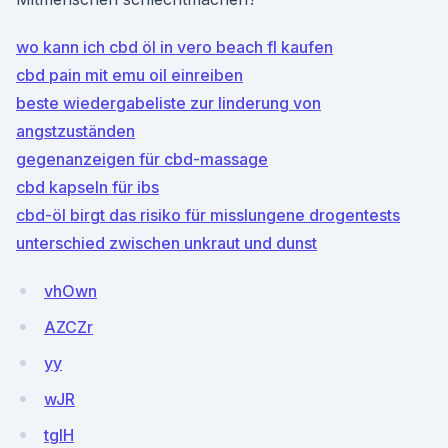
wo kann ich cbd öl in vero beach fl kaufen
cbd pain mit emu oil einreiben
beste wiedergabeliste zur linderung von
angstzuständen
gegenanzeigen für cbd-massage
cbd kapseln für ibs
cbd-öl birgt das risiko für misslungene drogentests
unterschied zwischen unkraut und dunst
vhOwn
AZCZr
yy
wJR
tglH