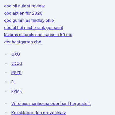
cbd oil nuleaf review
cbd aktien für 2020
cbd gummies findlay ohio
cbd öl hat mich krank gemacht
lazarus naturals cbd kapseln 50 mg
der hanfgarten cbd
GXG
vDQJ
RPZP
FL
kyMK
Wird aus marihuana oder hanf hergestellt
Kekskleber den prozentsatz