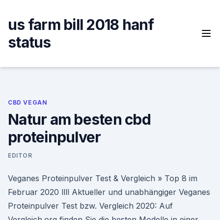
Skip
to
us farm bill 2018 hanf
content
status
CBD VEGAN
Natur am besten cbd
proteinpulver
EDITOR
Veganes Proteinpulver Test & Vergleich » Top 8 im
Februar 2020 llll Aktueller und unabhängiger Veganes
Proteinpulver Test bzw. Vergleich 2020: Auf
Vergleich.org finden Sie die besten Modelle in einer