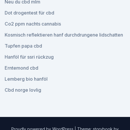
Neu du cbd mlm
Dot drogentest für cbd
Co2 ppm nachts cannabis
Kosmisch reflektieren hanf durchdrungene lidschatten
Tupfen papa cbd
Hanföl für ssri rückzug
Erntemond cbd
Lemberg bio hanföl
Cbd norge lovlig
Proudly powered by WordPress
|
Theme: storybook by