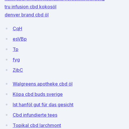
tru infusion cbd kokosöl
denver brand cbd öl
CqH
esVBp
Tp
fyg
ZjbC
Walgreens apotheke cbd öl
Köpa cbd buds sverige
Ist hanföl gut für das gesicht
Cbd infundierte tees
Topikal cbd larchmont