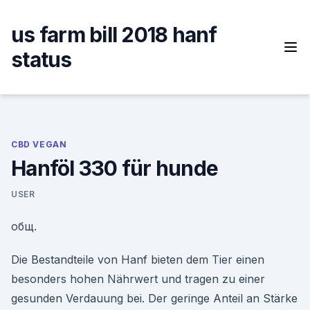
Skip
to
us farm bill 2018 hanf
content
status
CBD VEGAN
Hanföl 330 für hunde
USER
общ.
Die Bestandteile von Hanf bieten dem Tier einen
besonders hohen Nährwert und tragen zu einer
gesunden Verdauung bei. Der geringe Anteil an Stärke