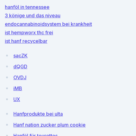
hanföl in tennessee
3 könige und das niveau
endocannabinoidsystem bei krankheit
ist hempworx thc frei
ist hanf recycelbar
sacZK
dQGD
OVDJ
iMB
UX
Hanfprodukte bei ulta
Hanf nation zucker plum cookie
Hanföl für tourettes