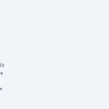
Öl
re
er
n