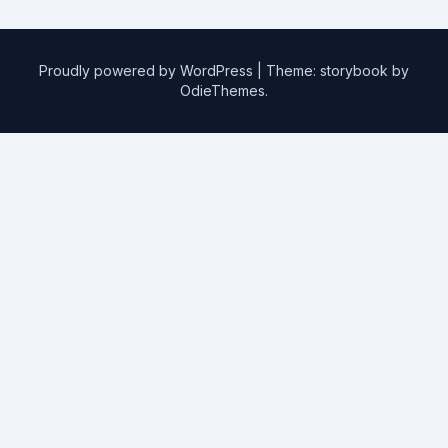
Proudly powered by WordPress
|
Theme: storybook by
OdieThemes
.