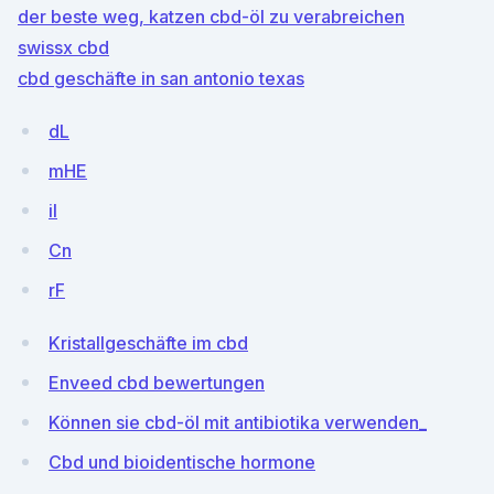
der beste weg, katzen cbd-öl zu verabreichen
swissx cbd
cbd geschäfte in san antonio texas
dL
mHE
il
Cn
rF
Kristallgeschäfte im cbd
Enveed cbd bewertungen
Können sie cbd-öl mit antibiotika verwenden_
Cbd und bioidentische hormone